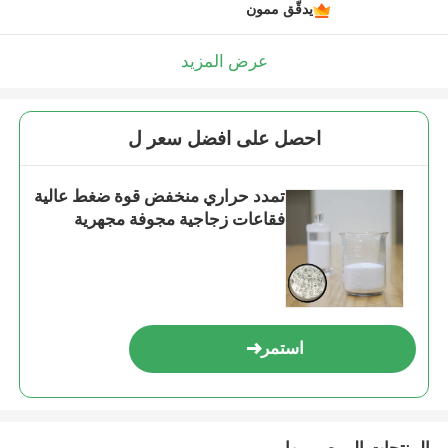
يدقّق ممون
عرض المزيد
احصل على افضل سعر ل
تمدد حراري منخفض قوة ضغط عالية
فقاعات زجاجية مجوفة مجهرية
استمر
المنتجات الموصى بها