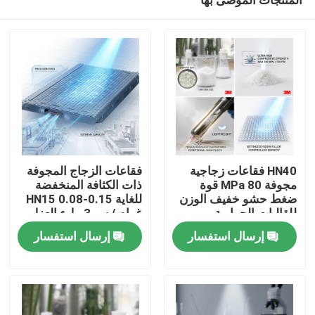
HN40 فقاعات زجاجية
فقاعات الزجاج المجوفة
مجوفة 80 MPa قوة
ذات الكثافة المنخفضة
ضغط حشو خفيف الوزن
للغاية HN15 0.08-0.15
للقالبات الحرارية
غرام / سم3 ملء العزل
منزل
البلاستيكية المركبة
الحراري لطلاء كفاءة
إرسال استفسار
إرسال استفسار
الطاقة
المنتجات
عرض الواقع الافتراضي