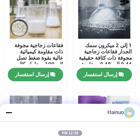
حول بنا
جولة في المعمل
1 إلى 2 ميكرون سمك
فقاعات زجاجية مجوفة
الجدار فقاعات زجاجية
ذات مقاومة كيميائية
ضبط الجودة
مجوفة ذات كثافة حقيقية
عالية بقوة ضغط تصل
0.44 إلى 0.48 ومقاومة
إلى 100 ميجا باسكال
كيميائية عالية للاستخدام
وموصلية حرارية منخفضة
إرسال استفسار
إرسال استفسار
الصناعي
اتصل بنا
أخبار
Hainuo
طلب اقتباس
12:38 PM
مجهرية زجاجية مجوفة