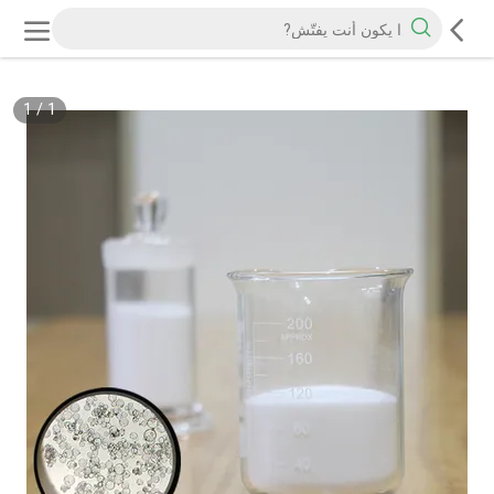
1
/
1