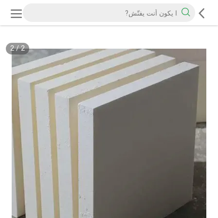
2
/
2