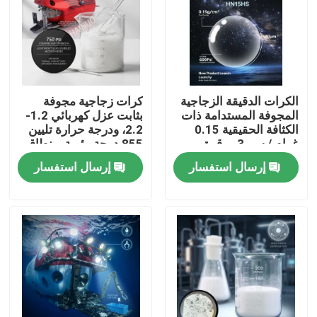
الكرات الدقيقة الزجاجية
كرات زجاجية مجوفة
المجوفة المستدامة ذات
بثابت عزل كهربائي 1.2-
الكثافة الحقيقية 0.15
2.2، ودرجة حرارة تليين
غرام / سم 3 ، وقوة
855 درجة مئوية، ونطاق
الضغط 600 psi ، وحجم
حجم من 10 إلى 250
إرسال استفسار
إرسال استفسار
الجسيمات 40 ميكرو متراً
ميكرون للحشوات خفيفة
للمعدات الفضائية
الوزن
والغواصة
منزل
المنتجات
عرض الواقع الافتراضي