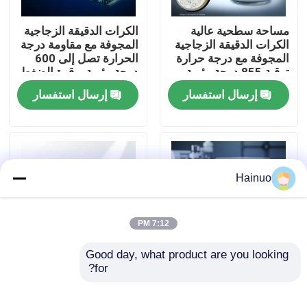
مساحة سطحية عالية
الكرات الدقيقة الزجاجية
حول بنا
الكرات الدقيقة الزجاجية
المجوفة مع مقاومة درجة
المجوفة مع درجة حرارة
الحرارة تصل إلى 600
ترقية 855 درجة مئوية
درجة مئوية، وقوة الضغط
جولة في المعمل
ومقاومة كيميائية ممتازة
4-125MPa، والثابت
إرسال استفسار
إرسال استفسار
الكهربائي 1.2-2.2
ضبط الجودة
اتصل بنا
Hainuo
أخبار
7:12 PM
Good day, what product are you looking 
طلب اقتباس
for?
الكرات الدقيقة الزجاجية
الكرات الدقيقة الزجاجية
المجوفة مع درجة حرارة
المجوفة الممزقة ذات
التلويح 855 درجة مئوية
الكثافة الكبيرة من 0.15
مجهرية زجاجية مجوفة