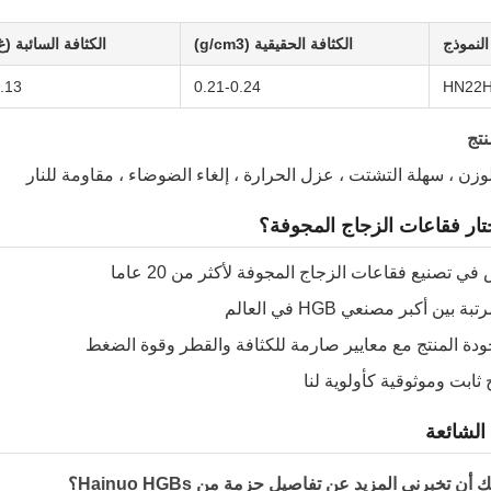
النموذج
الكثافة الحقيقية (g/cm3)
الكثافة السائبة (غ
.13
0.21-0.24
HN22
نتج
وزن ، سهلة التشتت ، عزل الحرارة ، إلغاء الضوضاء ، مقاومة للنار
ختار فقاعات الزجاج المجوفة؟
 تصنيع فقاعات الزجاج المجوفة لأكثر من 20 عاما
ة بين أكبر مصنعي HGB في العالم
ة المنتج مع معايير صارمة للكثافة والقطر وقوة الضغط
 ثابت وموثوقية كأولوية لنا
 الشائعة
أن تخبرني المزيد عن تفاصيل حزمة من Hainuo HGBs؟