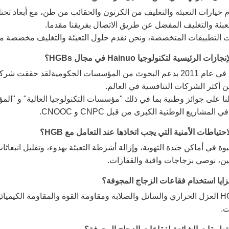
 خيارات التعبئة والتغليف من الكرتون والحقائب من طن، مع أبعاد تخت
تعبئة والتغليف المفضل عن طريق الاتصال بفريقنا مقدما.
 التطبيقات المتخصصة، ونحن نقدم حلول التعبئة والتغليف مخصصة من 
ات الرئيسية لتكنولوجيا Hainuo في مجال HGBs؟
تأسست في عام 2011 بدعم البحوث من المؤسسات الحكوميةلقد حققت
 أكثر الشركات التنافسية في العالم.
ا على جوائز وطنية بما في ذلك "مؤسسات التكنولوجيا العالية" و "ا
ي المشاريع الوطنية الكبرى من قبل CNPC و CNOOC.
حتياطات الأمنية التي يجب اتخاذها عند التعامل مع HGB؟
عبوة في أماكن جيدة التهوية، وإزالة أشرطة التعبئة بهدوء، وتقليل انبع
ن، نوصي بزجاجات واقية والقفازات.
ايا استخدام فقاعات الزجاج المجوفة؟
تعزز HGB العزل الحراري والسائل والصلابة ومقاومة القوة والمقاومة الكي
ت.