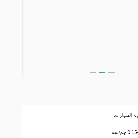
ة السيارات
0. جم/سم