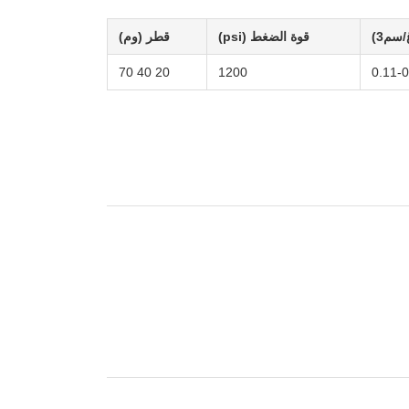
/سم3)
قوة الضغط (psi)
قطر (وم)
20 40 70
1200
0.11-0