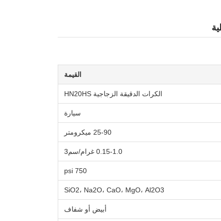
القيمة
الكرات الدقيقة الزجاجية HN20HS
سيارة
25-90 ميكرومتر
0.15-1.0 غرام/سم3
750 psi
SiO2، Na2O، CaO، MgO، Al2O3
أبيض أو شفاف