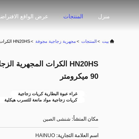
منزل
المنتجات
عرض الواقع الافتراض
بيت
>
المنتجات
>
مجهرية زجاجية مجوفة
>
HN20HS الكرات المجهرية الزجاجية المجوفة لصمغ بطارية 25-90 ميكرومتر
90 ميكرومتر
غراء عبوة البطارية كريات زجاجية
كريات زجاجية مواد مانعة للتسرب هيكلية
مكان المنشأ:
شنشى الصين
اسم العلامة التجارية:
HAINUO