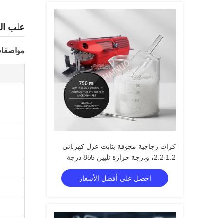
علب البطاري
مواصفات
كرات زجاجية مجوفة بثابت عزل كهربائي
1.2-2.2، ودرجة حرارة تليين 855 درجة
مئوية، ونطاق حجم من 10 إلى 250
احصل على أفضل الأسعار
ميكرون للحشوات خفيفة الوزن