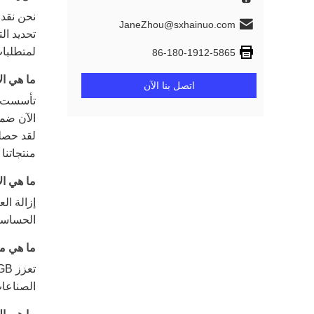
نحن نقدم
JaneZhou@sxhainuo.com
تحديد ال
لمتطلبات
86-180-1912-5865
ما هي الإنجاز
اتصل بنا الآن
الآن ضمن
لقد حصلن
منتجاتنا ف
ما هي الا
إزالة ال
الحساسي
ما هي مز
الصناعا