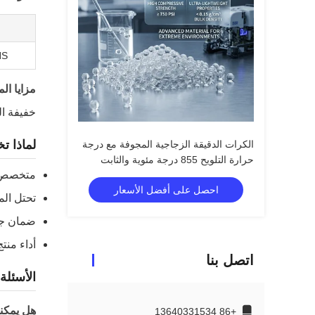
HS
مزايا الم
خفيفة ال
لماذا ت
الكرات الدقيقة الزجاجية المجوفة مع درجة
حرارة التلويح 855 درجة مئوية والثابت
متخصص في
الكهربائي 1.2-2.2 لمنطقة التنقيب عن
احصل على أفضل الأسعار
النفط
تحتل المرتب
ضمان جود
أداء منتج
اتصل بنا
الأسئلة
هل يمكنك 
+86 13640331534