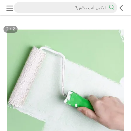
2
/
2