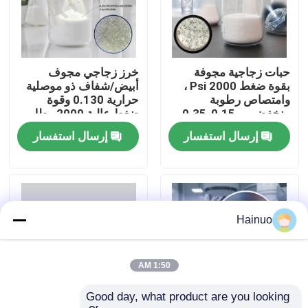
حول بنا
حبات زجاجية مجوفة
خرز زجاجي مجوف
جولة في المعمل
بقوة ضغط 2000 Psi ،
أبيض/شفاف ذو موصلية
وامتصاص رطوبة
حرارية 0.130 وقوة
منخفض ، و 0.15-0.35
ضغط عالية 2000 رطل
ضبط الجودة
غرام / سم 3 كثافة الكتلة
لكل بوصة مربعة للطلاء
إرسال استفسار
إرسال استفسار
للتطبيقات الصناعية
والعزل
اتصل بنا
أخبار
Hainuo
طلب اقتباس
1:50 AM
Good day, what product are you looking 
مجهرية زجاجية مجوفة