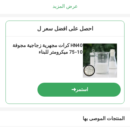
عرض المزيد
احصل على افضل سعر ل
HN40 كرات مجهرية زجاجية مجوفة
10-75 ميكرومتر للبناء
استمر
المنتجات الموصى بها