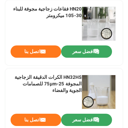
HN20 فقاعات زجاجية مجوفة للبناء
30-105 ميكرومتر
افضل سعر
اتصل بنا
HN32HS الكرات الدقيقة الزجاجية
المجوفة 25-75μm للصمامات
الجوية والفضاء
افضل سعر
اتصل بنا