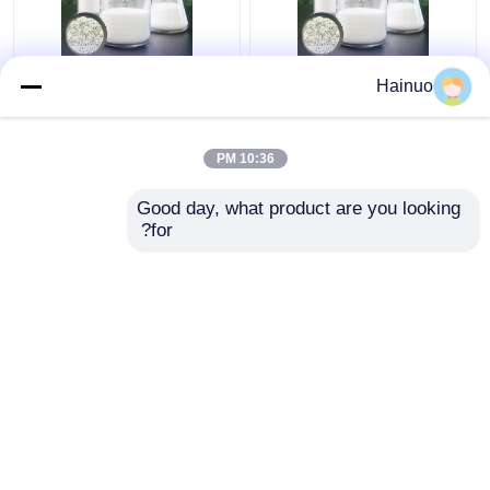
حبات زجاجية مجوفة لنقل
عالية الدقة 25-75
Hainuo
الحرارة بالونات صغيرة
ميكرومتر قطرها جوفاء
زجاجية متانة عالية 25-75
الخرز الزجاجي الزجاج
ميكرومتر
المجهرية
10:36 PM
افضل سعر
افضل سعر
Good day, what product are you looking 
for?
اتصل بنا
اتصل بنا
عرض المزيد
منزل
حول نا
اتصل بنا
Desktop Site
خريطة الموقع
سياسة الخصوصية