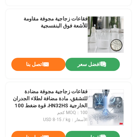
فقاعات زجاجية مجوفة مقاومة
للأشعة فوق البنفسجية
افضل سعر
اتصل بنا
فقاعات زجاجية مجوفة مضادة
منزل
للتشقق، مادة مضافة لطلاء الجدران
الخارجية HN32HS، قوة ضغط 100
ميجا باسكال
MOQ：100 كجم
المنتجات
الأسعار：USD 8-15 / kg
عرض الواقع الافتراضي